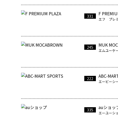
F PREMIU
331
エフ プレ
MUK MO
245
エムユーケ
ABC-MAR
222
エービーシ
auショッ
335
エーユーシ