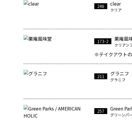
clear
246
クリア
栗庵風
173-2
クリアン
※テイクアウトの
グラニフ
211
グラニフ
Green Par
257
グリーンパー