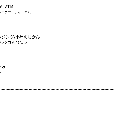
行ATM
ンコウエーティーエム
ウジング/小屋のじかん
ジングコヤノジカン
イク
ク
ル