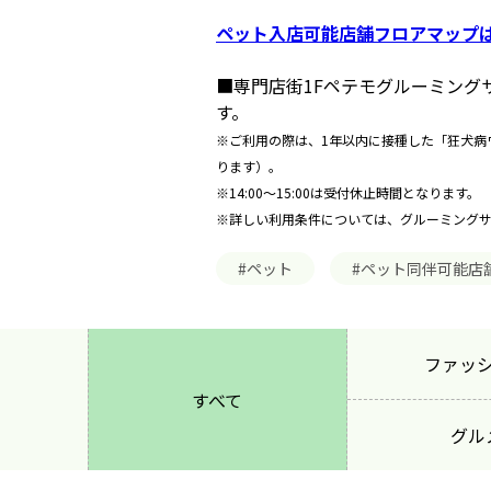
ペット入店可能店舗フロアマップは
■専門店街1Fペテモグルーミン
す。
※ご利用の際は、1年以内に接種した「狂犬病
ります）。
※14:00～15:00は受付休止時間となります。
※詳しい利用条件については、グルーミング
#ペット
#ペット同伴可能店
ファッ
すべて
グル