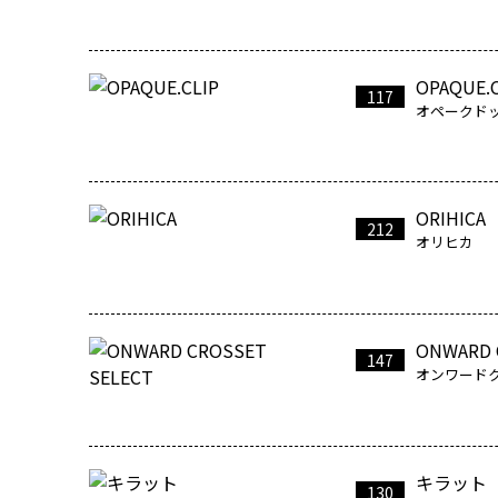
OPAQUE.C
117
オペークド
ORIHICA
212
オリヒカ
ONWARD 
147
オンワード
キラット
130