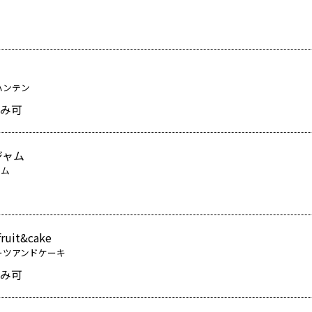
ハンテン
み可
ジャム
ャム
uit&cake
ーツアンドケーキ
み可