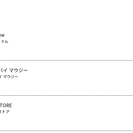
me
ファム
バイ マウジー
イ マウジー
STORE
ストア