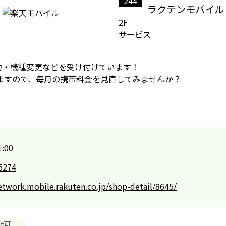
244
ラクテンモバイル
2F
サービス
約・機種変更などを受け付けています！
ますので、毎月の携帯料金を見直してみませんか？
:00
5274
etwork.mobile.rakuten.co.jp/shop-detail/8645/
店可