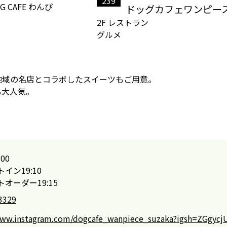
239
ドッグカフェワンピー
2F
レストラン
グルメ
。
地域の名店とコラボしたスイーツもご用意。
も大人気。
:00
ン19:10
オーダー19:15
3329
www.instagram.com/dogcafe_wanpiece_suzaka?igsh=ZGgy