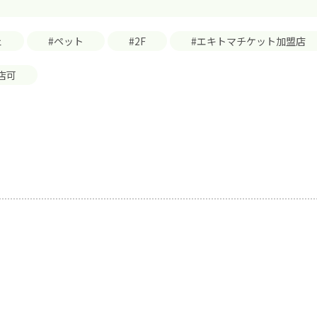
ェ
#ペット
#2F
#エキトマチケット加盟店
店可