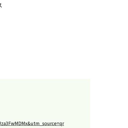
ス
cjUza3FwMDMx&utm_source=qr