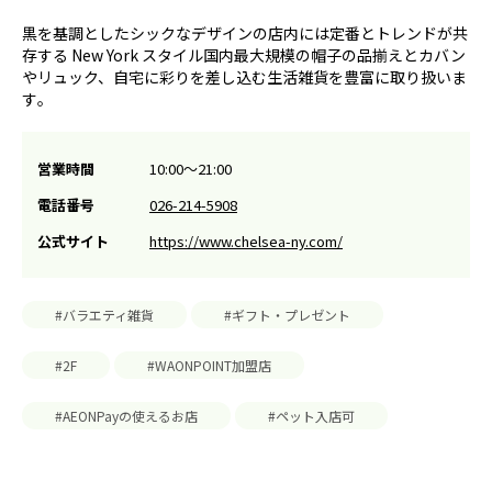
黒を基調としたシックなデザインの店内には​定番とトレンドが共
存する New York スタイル国内最大規模の帽子の品揃えとカバン
やリュック、自宅に彩りを差し込む生活雑貨を豊富に​取り扱いま
す​。
営業時間
10:00～21:00
電話番号
026-214-5908
公式サイト
https://www.chelsea-ny.com/
#バラエティ雑貨
#ギフト・プレゼント
#2F
#WAONPOINT加盟店
#AEONPayの使えるお店
#ペット入店可