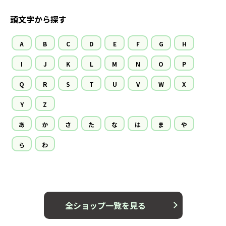
頭文字から探す
A
B
C
D
E
F
G
H
I
J
K
L
M
N
O
P
Q
R
S
T
U
V
W
X
Y
Z
あ
か
さ
た
な
は
ま
や
ら
わ
全ショップ一覧を見る