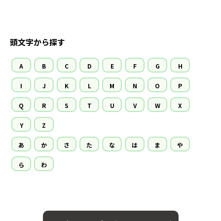
頭文字から探す
A
B
C
D
E
F
G
H
I
J
K
L
M
N
O
P
Q
R
S
T
U
V
W
X
Y
Z
あ
か
さ
た
な
は
ま
や
ら
わ