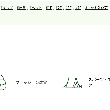
#キッズ
,
#雑貨
,
#ペット
,
#1F
,
#2F
,
#3F
,
#4F
,
#ペット入店可
スポーツ・
ファッション雑貨
ア