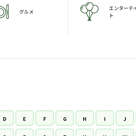
エンターテ
グルメ
ト
D
E
F
G
H
I
J