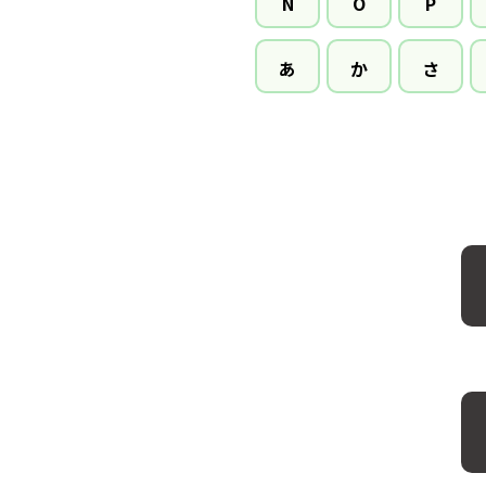
N
O
P
あ
か
さ