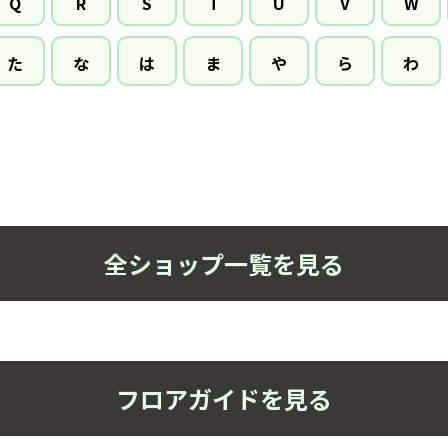
Q
R
S
T
U
V
W
た
な
は
ま
や
ら
わ
全ショップ一覧を見る
フロアガイドを見る