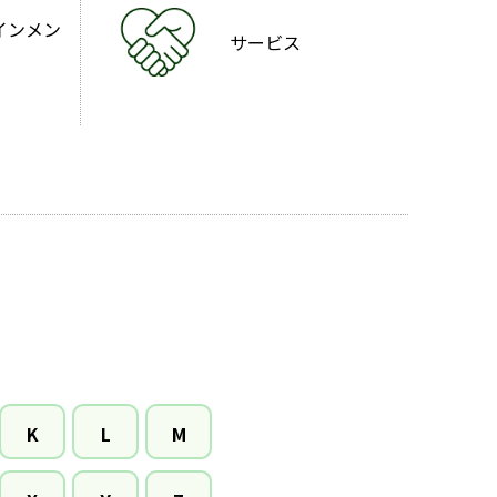
インメン
サービス
K
L
M