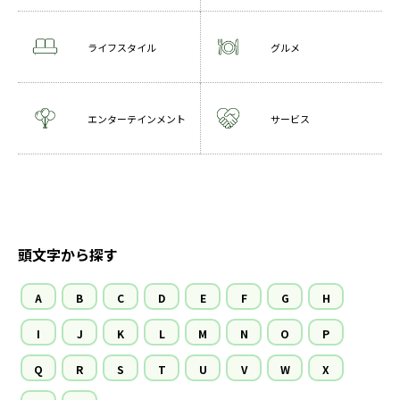
ライフスタイル
グルメ
エンターテインメント
サービス
頭文字から探す
A
B
C
D
E
F
G
H
I
J
K
L
M
N
O
P
Q
R
S
T
U
V
W
X