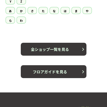
Y
Z
あ
か
さ
た
な
は
ま
や
ら
わ
全ショップ一覧を見る
フロアガイドを見る