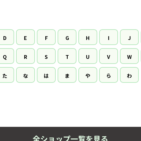
D
E
F
G
H
I
J
Q
R
S
T
U
V
W
た
な
は
ま
や
ら
わ
全ショップ一覧を見る