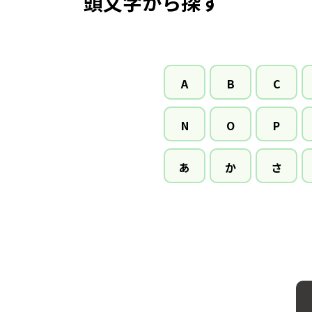
頭文字から探す
A
B
C
N
O
P
あ
か
さ