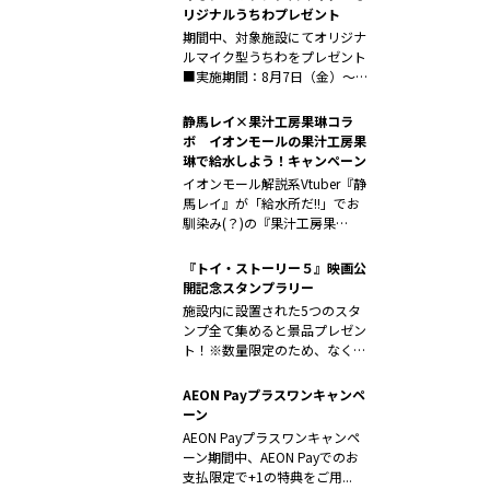
リジナルうちわプレゼント
期間中、対象施設にてオリジナ
ルマイク型うちわをプレゼント
■実施期間：8月7日（金）～8
月3...
静馬レイ×果汁工房果琳コラ
ボ イオンモールの果汁工房果
琳で給水しよう！キャンペーン
イオンモール解説系Vtuber『静
馬レイ』が「給水所だ!!」でお
馴染み(？)の『果汁工房果
琳』...
『トイ・ストーリー５』映画公
開記念スタンプラリー
施設内に設置された5つのスタ
ンプ全て集めると景品プレゼン
ト！※数量限定のため、なくな
り次第終了...
AEON Payプラスワンキャンペ
ーン
AEON Payプラスワンキャンペ
ーン期間中、AEON Payでのお
支払限定で+1の特典をご用...