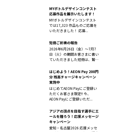
MYボトルデザインコンテスト
応募作品を展示いたします！
MYボトルデザインコンテスト
では17,323 作品ものご応募を
いただきました！ 応募...
短冊ご祈祷の報告
2026年6月26日（金）～7月7
日（火）の期間お客さまに書い
ていただきました短冊は、鷲子
山上...
はじめよう！AEON Pay 200円
分 残高チャージキャンペーン
実施中
はじめてAEON Payにご登録い
ただくお客さま限定!! 今、
AEON Payにご登録いただ...
アジアの頂点を目指す選手にエ
ールを贈ろう！応援メッセージ
キャンペーン
愛知・名古屋2026 応援メッセ