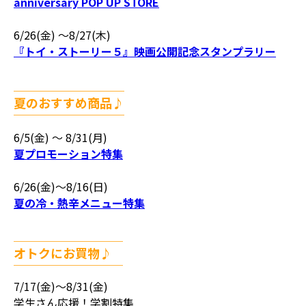
anniversary POP UP STORE
6/26(金) 〜8/27(木)
『トイ・ストーリー５』映画公開記念スタンプラリー
＿＿＿＿＿＿＿＿＿
夏のおすすめ商品♪
￣￣￣￣￣￣￣￣￣
6/5(金) 〜 8/31(月)
夏プロモーション特集
6/26(金)～8/16(日)
夏の冷・熱辛メニュー特集
＿＿＿＿＿＿＿＿＿＿
オトクにお買物♪
￣￣￣￣￣￣￣￣￣￣
7/17(金)～8/31(金)
学生さん応援！学割特集