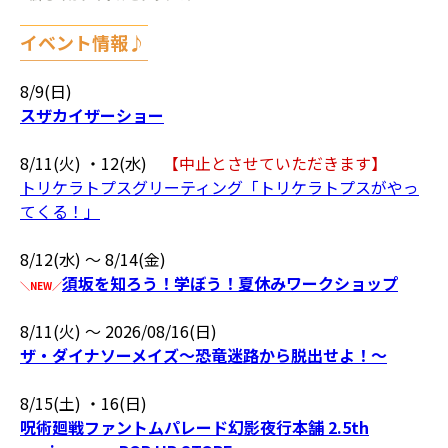
＿＿＿＿＿＿＿＿
イベント情報♪
￣￣￣￣￣￣￣￣
8/9(日)
スザカイザーショー
8/11(火) ・12(水)
【中止とさせていただきます】
トリケラトプスグリーティング「トリケラトプスがやっ
てくる！」
8/12(水) 〜 8/14(金)
須坂を知ろう！学ぼう！夏休みワークショップ
＼NEW／
8/11(火) 〜 2026/08/16(日)
ザ・ダイナソーメイズ～恐竜迷路から脱出せよ！～
8/15(土) ・16(日)
呪術廻戦ファントムパレード幻影夜行本舗 2.5th