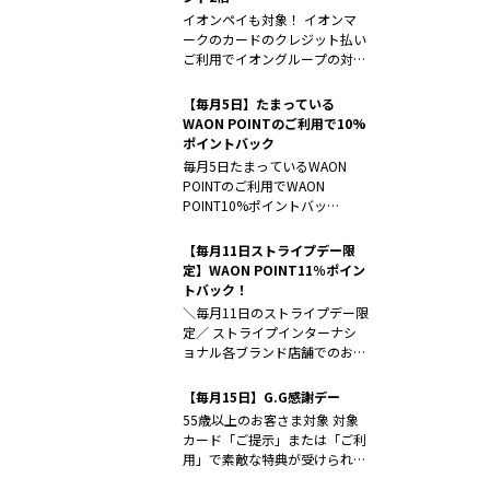
イオンペイも対象！ イオンマ
ークのカードのクレジット払い
ご利用でイオングループの対象
店舗なら...
【毎月5日】たまっている
WAON POINTのご利用で10%
ポイントバック
毎月5日たまっているWAON
POINTのご利用でWAON
POINT10%ポイントバッ
ク！！...
【毎月11日ストライプデー限
定】WAON POINT11％ポイン
トバック！
＼毎月11日のストライプデー限
定／ ストライプインターナシ
ョナル各ブランド店舗でのお支
払...
【毎月15日】G.G感謝デー
55歳以上のお客さま対象 対象
カード「ご提示」または「ご利
用」で素敵な特典が受けられま
す。「...