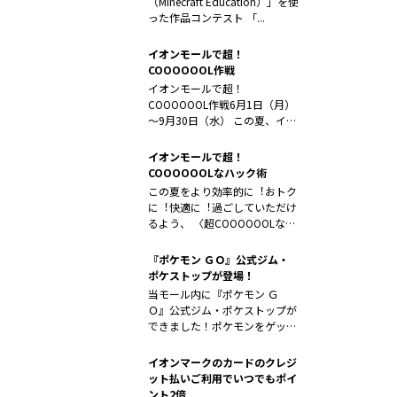
（Minecraft Education）」を使
った作品コンテスト 「...
イオンモールで超！
COOOOOOL作戦
イオンモールで超！
COOOOOOL作戦6月1日（月）
～9月30日（水） この夏、イオ
ンモール...
イオンモールで超！
COOOOOOLなハック術
この夏をより効率的に︕おトク
に︕快適に︕過ごしていただけ
るよう、 〈超COOOOOOLなハ
ッ...
『ポケモン ＧＯ』公式ジム・
ポケストップが登場！
当モール内に『ポケモン Ｇ
Ｏ』公式ジム・ポケストップが
できました！ポケモンをゲット
しながら楽し...
イオンマークのカードのクレジ
ット払いご利用でいつでもポイ
ント2倍