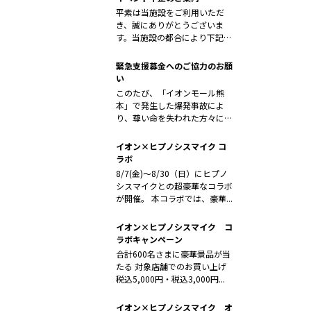
平素は当施設をご利用いただ
き、誠にありがとうございま
す。当施設の都合により下記イ
ベントの開催を...
緊急支援募金へのご協力のお願
い
このたび、「イオンモール熊
本」で発生した爆発事故によ
り、尊い命を失われた方々に対
しまして、心よ...
イオン×ヒプノシスマイク コ
ラボ
8/7(金)～8/30（日）にヒプノ
シスマイクとの超豪華なコラボ
が開催。 本コラボでは、豪華...
イオン×ヒプノシスマイク コ
ラボキャンペーン
合計600名さまに豪華景品が当
たる 対象店舗でのお買い上げ
税込5,000円・税込3,000円...
イオン×ヒプノシスマイク オ