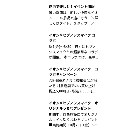
館内で楽しむ！イベント情報
暑い季節は、涼しく快適なイオ
ンモール須坂で過ごそう！＼詳
しくはタイトルをタップ！／＿
＿＿＿＿＿...
イオン×ヒプノシスマイク コ
ラボ
8/7(金)～8/30（日）にヒプノ
シスマイクとの超豪華なコラボ
が開催。 本コラボでは、豪華...
イオン×ヒプノシスマイク コ
ラボキャンペーン
合計600名さまに豪華景品が当
たる 対象店舗でのお買い上げ
税込5,000円・税込3,000円...
イオン×ヒプノシスマイク オ
リジナルうちわプレゼント
期間中、対象施設にてオリジナ
ルマイク型うちわをプレゼント
■実施期間：8月7日（金）～8
月3...