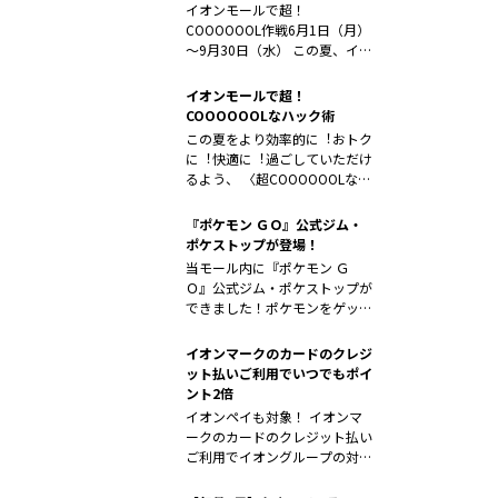
イオンモールで超！
COOOOOOL作戦6月1日（月）
～9月30日（水） この夏、イオ
ンモール...
イオンモールで超！
COOOOOOLなハック術
この夏をより効率的に︕おトク
に︕快適に︕過ごしていただけ
るよう、 〈超COOOOOOLなハ
ッ...
『ポケモン ＧＯ』公式ジム・
ポケストップが登場！
当モール内に『ポケモン Ｇ
Ｏ』公式ジム・ポケストップが
できました！ポケモンをゲット
しながら楽し...
イオンマークのカードのクレジ
ット払いご利用でいつでもポイ
ント2倍
イオンペイも対象！ イオンマ
ークのカードのクレジット払い
ご利用でイオングループの対象
店舗なら...