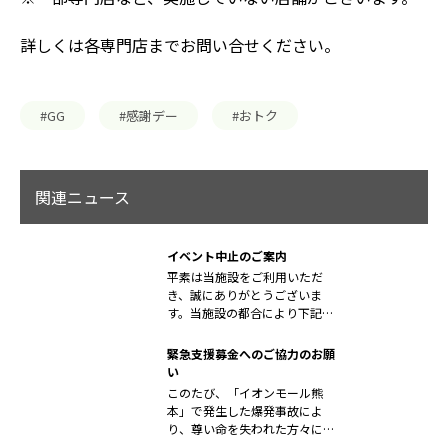
詳しくは各専門店までお問い合せください。
#GG
#感謝デー
#おトク
関連ニュース
イベント中止のご案内
平素は当施設をご利用いただ
き、誠にありがとうございま
す。当施設の都合により下記イ
ベントの開催を...
緊急支援募金へのご協力のお願
い
このたび、「イオンモール熊
本」で発生した爆発事故によ
り、尊い命を失われた方々に対
しまして、心よ...