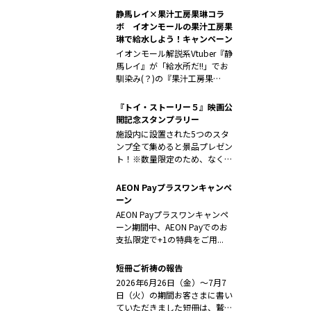
静馬レイ×果汁工房果琳コラ
ボ イオンモールの果汁工房果
琳で給水しよう！キャンペーン
イオンモール解説系Vtuber『静
馬レイ』が「給水所だ!!」でお
馴染み(？)の『果汁工房果
琳』...
『トイ・ストーリー５』映画公
開記念スタンプラリー
施設内に設置された5つのスタ
ンプ全て集めると景品プレゼン
ト！※数量限定のため、なくな
り次第終了...
AEON Payプラスワンキャンペ
ーン
AEON Payプラスワンキャンペ
ーン期間中、AEON Payでのお
支払限定で+1の特典をご用...
短冊ご祈祷の報告
2026年6月26日（金）～7月7
日（火）の期間お客さまに書い
ていただきました短冊は、鷲子