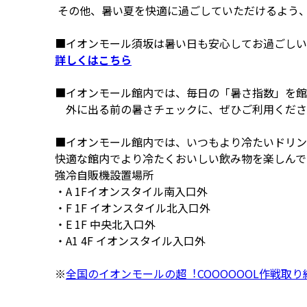
その他、暑い夏を快適に過ごしていただけるよう
■イオンモール須坂は暑い日も安心してお過ごしい
詳しくはこちら
■イオンモール館内では、毎日の「暑さ指数」を館
外に出る前の暑さチェックに、ぜひご利用くださ
■イオンモール館内では、いつもより冷たいドリン
快適な館内でより冷たくおいしい飲み物を楽しんで
強冷自販機設置場所
・A 1Fイオンスタイル南入口外
・F 1F イオンスタイル北入口外
・E 1F 中央北入口外
・A1 4F イオンスタイル入口外
※
全国のイオンモールの超︕COOOOOOL作戦取