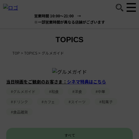
営業時間 10:00～21:00 →
※一部営業時間が異なる店舗がございます
TOPICS
TOP
>
TOPICS
>
グルメガイド
当日映画をご観劇のお客さま：
シネマ特典はこちら
#グルメガイド
#和食
#洋食
#中華
#ドリンク
#カフェ
#スイーツ
#和菓子
#食品雑貨
すべて