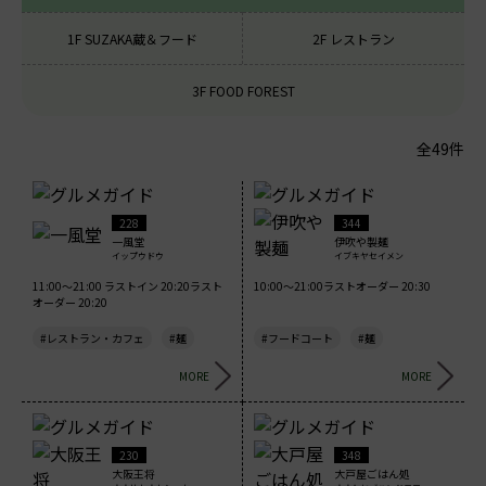
1F SUZAKA蔵＆フード
2F レストラン
3F FOOD FOREST
全49件
228
344
一風堂
伊吹や製麺
イップウドウ
イブキヤセイメン
11:00～21:00 ラストイン 20:20ラスト
10:00～21:00ラストオーダー 20:30
オーダー 20:20
#レストラン・カフェ
#麺
#フードコート
#麺
MORE
MORE
230
348
大阪王将
大戸屋ごはん処