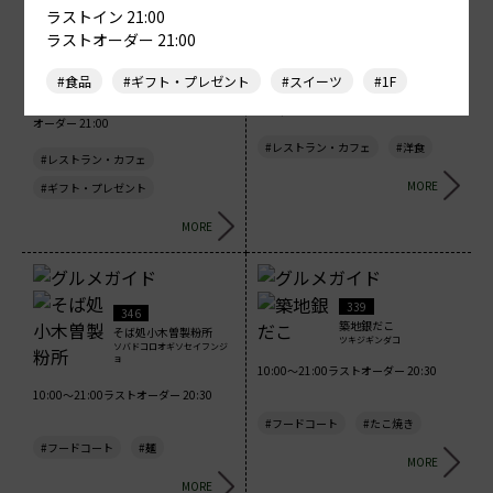
ラストイン 21:00
239
128
ラストオーダー 21:00
炭焼牛たん東山
スターバックス （1F）
スミヤキギュウタンヒガシヤ
スターバックス
マ
#食品
#ギフト・プレゼント
#スイーツ
#1F
11:00～21:00 ラストイン 20:10ラスト
10:00～21:00 ラストイン 21:00 ラスト
オーダー 20:15
オーダー 21:00
#レストラン・カフェ
#洋食
#レストラン・カフェ
MORE
#ギフト・プレゼント
MORE
339
346
築地銀だこ
そば処小木曽製粉所
ツキジギンダコ
ソバドコロオギソセイフンジ
ョ
10:00～21:00ラストオーダー 20:30
10:00～21:00ラストオーダー 20:30
#フードコート
#たこ焼き
#フードコート
#麺
MORE
MORE