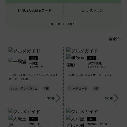
1F SUZAKA蔵＆フード
2F レストラン
3F FOOD FOREST
全49件
228
344
一風堂
伊吹や製麺
イップウドウ
イブキヤセイメン
11:00～21:00 ラストイン 20:20ラスト
10:00～21:00ラストオーダー 20:30
オーダー 20:20
#レストラン・カフェ
#麺
#フードコート
#麺
MORE
MORE
230
348
大阪王将
大戸屋ごはん処