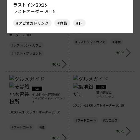
ラストイン 20:15
239
128
ラストオーダー 20:15
炭焼牛たん東山
スターバックス （1F）
スミヤキギュウタンヒガシヤ
スターバックス
マ
#タピオカドリンク
#食品
#1F
11:00～21:00 ラストイン 20:10ラスト
10:00～21:00 ラストイン 21:00 ラスト
オーダー 20:15
オーダー 21:00
#レストラン・カフェ
#洋食
#レストラン・カフェ
MORE
#ギフト・プレゼント
MORE
339
346
築地銀だこ
そば処小木曽製粉所
ツキジギンダコ
ソバドコロオギソセイフンジ
ョ
10:00～21:00ラストオーダー 20:30
10:00～21:00ラストオーダー 20:30
#フードコート
#たこ焼き
#フードコート
#麺
MORE
MORE