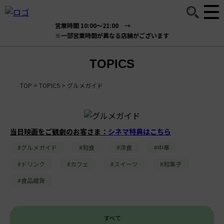
営業時間 10:00～21:00 →
※一部営業時間が異なる店舗がございます
TOPICS
TOP
>
TOPICS
>
グルメガイド
当日映画をご観劇のお客さま：
シネマ特典はこちら
#グルメガイド
#和食
#洋食
#中華
#ドリンク
#カフェ
#スイーツ
#和菓子
#食品雑貨
すべて