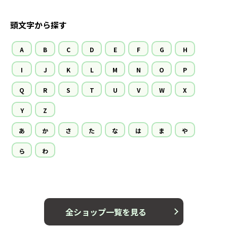
頭文字から探す
A
B
C
D
E
F
G
H
I
J
K
L
M
N
O
P
Q
R
S
T
U
V
W
X
Y
Z
あ
か
さ
た
な
は
ま
や
ら
わ
全ショップ一覧を見る