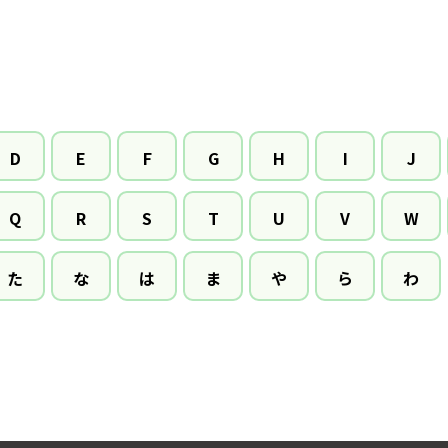
D
E
F
G
H
I
J
Q
R
S
T
U
V
W
た
な
は
ま
や
ら
わ