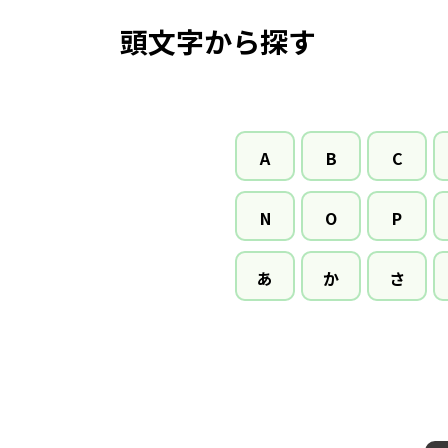
頭文字から探す
A
B
C
N
O
P
あ
か
さ