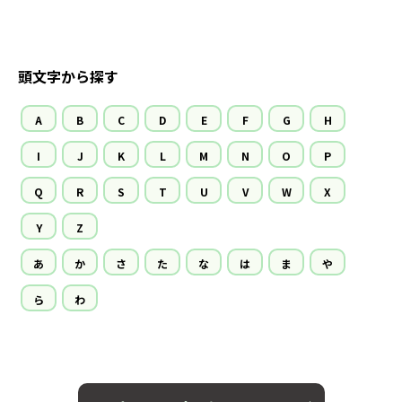
頭文字から探す
A
B
C
D
E
F
G
H
I
J
K
L
M
N
O
P
Q
R
S
T
U
V
W
X
Y
Z
あ
か
さ
た
な
は
ま
や
ら
わ