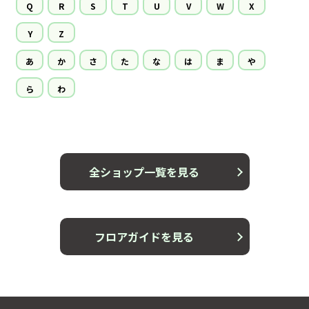
Q
R
S
T
U
V
W
X
Y
Z
あ
か
さ
た
な
は
ま
や
ら
わ
全ショップ一覧を見る
フロアガイドを見る