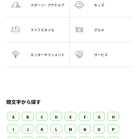
スポーツ・アウトドア
キッズ
ライフスタイル
グルメ
エンターテインメント
サービス
頭文字から探す
A
B
C
D
E
F
G
H
I
J
K
L
M
N
O
P