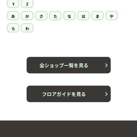
Y
Z
あ
か
さ
た
な
は
ま
や
ら
わ
全ショップ一覧を見る
フロアガイドを見る