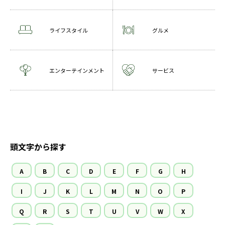
ライフスタイル
グルメ
エンターテインメント
サービス
頭文字から探す
A
B
C
D
E
F
G
H
I
J
K
L
M
N
O
P
Q
R
S
T
U
V
W
X