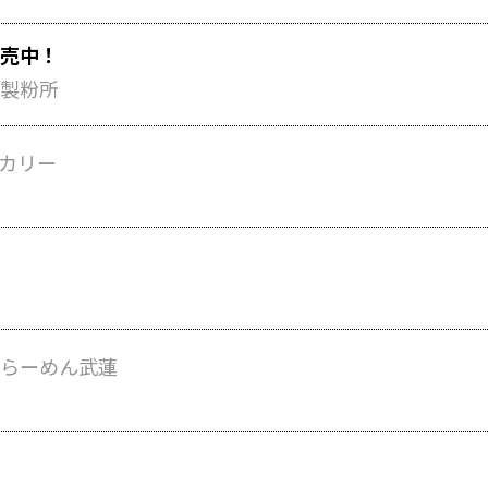
売中！
製粉所
カリー
らーめん武蓮