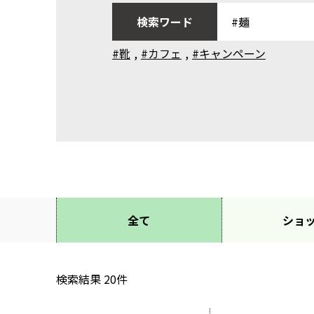
検索ワード
#靴
,
#カフェ
,
#キャンペーン
全て
ショ
検索結果
20
件