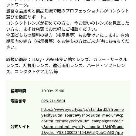
ットワーク。
豊富な品揃えと商品知識で瞳のプロフェッショナルがコンタクト
選びを徹底サポート。
コンタクトレンズが初めての方も、今お使いのレンズを見直した
い方も、まずは店頭でお気軽にご相談ください。
全国どちらの眼科の処方（指示書等）もお受けいたします。有効
期限内の処方（指示書等）をお持ちの方はご来店時にお持ちくだ
さい。
取扱い商品：1Day・2Week使い捨てレンズ、カラー・サークル
レンズ、乱視用レンズ、遠近両用レンズ、ハード・ソフトレン
ズ、コンタクトケア用品 等
営業時間
10:00～21:00
電話番号
026-214-5601
https://www.eyecity.jp/lp/standard2/?from=e
yecity&utm_source=yahoo&utm_medium=cp
c&utm_term=eyecity&utm_campaign=eyecit
公式サイト
y&utm_content=eyecity_sonota_1&NQBrand
1&yclid=YSS.1000234154.EAIaIQobChMI0-jYpo