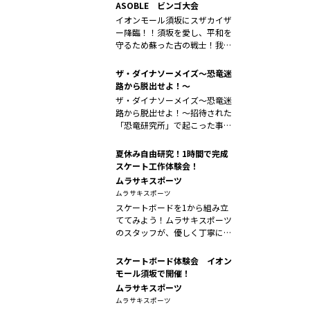
ASOBLE ビンゴ大会
イオンモール須坂にスザカイザ
ー降臨！！須坂を愛し、平和を
守るため蘇った古の戦士！我竜
神スザカイ...
ザ・ダイナソーメイズ～恐竜迷
路から脱出せよ！～
ザ・ダイナソーメイズ～恐竜迷
路から脱出せよ！～招待された
「恐竜研究所」で起こった事
件。 迷路...
夏休み自由研究！1時間で完成
スケート工作体験会！
ムラサキスポーツ
ムラサキスポーツ
スケートボードを1から組み立
ててみよう！ムラサキスポーツ
のスタッフが、優しく丁寧に組
み立てをサ...
スケートボード体験会 イオン
モール須坂で開催！
ムラサキスポーツ
ムラサキスポーツ