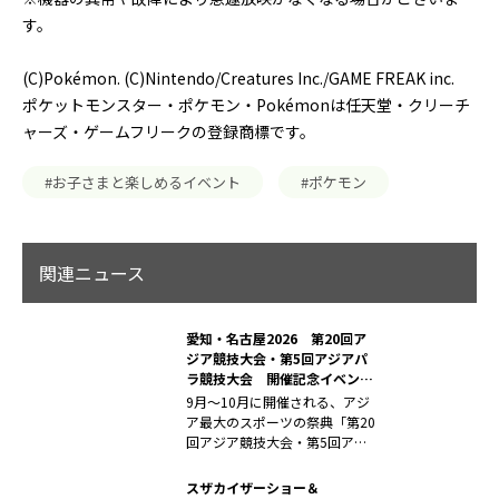
す。
(C)Pokémon. (C)Nintendo/Creatures Inc./GAME FREAK inc.
ポケットモンスター・ポケモン・Pokémonは任天堂・クリーチ
ャーズ・ゲームフリークの登録商標です。
#お子さまと楽しめるイベント
#ポケモン
関連ニュース
愛知・名古屋2026 第20回ア
ジア競技大会・第5回アジアパ
ラ競技大会 開催記念イベント
「まだ知らない、アジアの底
9月～10月に開催される、アジ
力。」
ア最大のスポーツの祭典「第20
回アジア競技大会・第5回アジ
アパラ...
スザカイザーショー＆