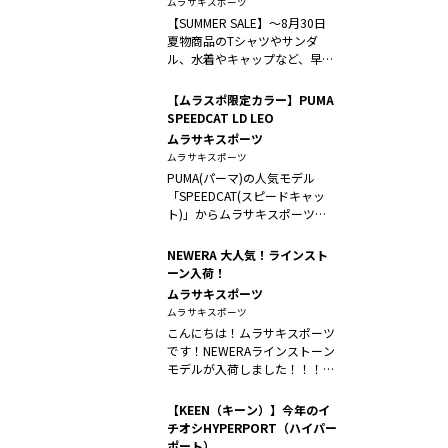
ムラサキスポーツ
【SUMMER SALE】〜8月30日
夏物商品のTシャツやサンダ
ル、水着やキャップなど、早く
も...
【ムラスポ限定カラー】PUMA
SPEEDCAT LD LEO
ムラサキスポーツ
ムラサキスポーツ
PUMA(パーマ)の人気モデル
「SPEEDCAT(スピードキャッ
ト)」からムラサキスポーツ限
定...
NEWERA 大人気！ラインスト
ーン入荷！
ムラサキスポーツ
ムラサキスポーツ
こんにちは！ムラサキスポーツ
です！NEWERAラインストーン
モデルが入荷しました！！！完
売続出...
【KEEN（キーン）】今年のイ
チオシHYPERPORT（ハイパー
ポート）